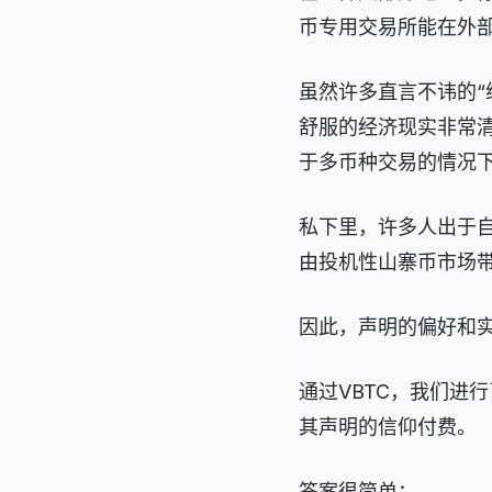
币专用交易所能在外
虽然许多直言不讳的“
舒服的经济现实非常
于多币种交易的情况
私下里，许多人出于
由投机性山寨币市场
因此，声明的偏好和
通过VBTC，我们进
其声明的信仰付费。
答案很简单：