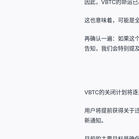
因此，VBTC的命运
这也意味着，可能是
再确认一遍：如果这个
告知，我们会特别提及
VBTC的关闭计划将
用户将提前获得关于迁
新通知。
目前的主要目标是确