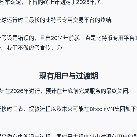
已基本确定，平台的终止计划定于2026年底。
全球运行时间最长的比特币专用交易平台的终结。
假设是错误的，且自2014年前就一直是比特币专用平台
。我们不做虚假宣传。🙂
现有用户与过渡期
逐步在2026年进行，预计在年底前完成服务的最终关闭。
移时间表、提款流程以及未来可能在BitcoinVN集团旗
保平稳有序的退出过程，同时最大程度减少对现有用户的