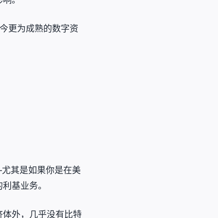
如今更为成熟的数字资
—尤其是如果你是在美
的利基业务。
济体外，几乎没有比特