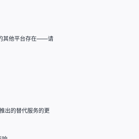
的其他平台存在——请
下推出的替代服务的更
影响。