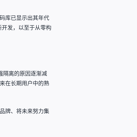
代码库已显示出其年代
新开发，以至于从零构
强隔离的原因逐渐减
年来在长期用户中的熟
C品牌、将未来努力集