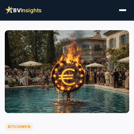
BV
Insights
BITCOINVN