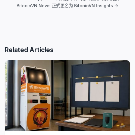
导
BitcoinVN News 正式更名为 BitcoinVN Insights →
航
Related Articles