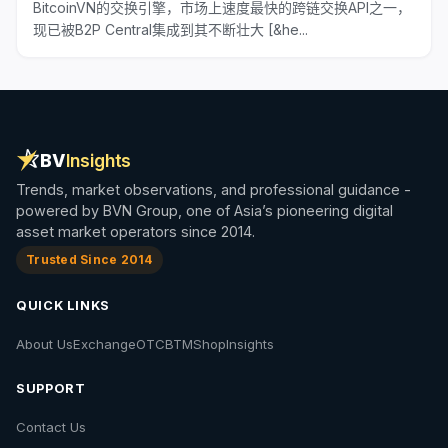
BitcoinVN的交换引擎，市场上速度最快的跨链交换API之一，
现已被B2P Central集成到其不断壮大 [&he...
BV
Insights
Trends, market observations, and professional guidance -
powered by BVN Group, one of Asia’s pioneering digital
asset market operators since 2014.
Trusted Since 2014
QUICK LINKS
About Us
Exchange
OTC
BTM
Shop
Insights
SUPPORT
Contact Us