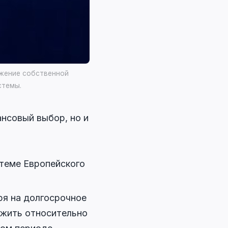
ижение собственной
стемы.
нсовый выбор, но и
теме Европейского
я на долгосрочное
ужить относительно