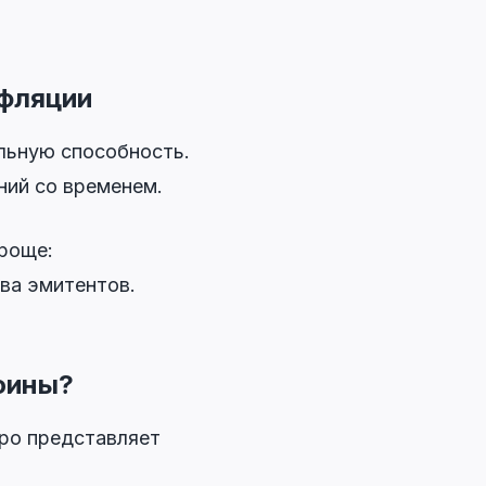
нфляции
льную способность.
ий со временем.
проще:
ва эмитентов.
оины?
ро представляет