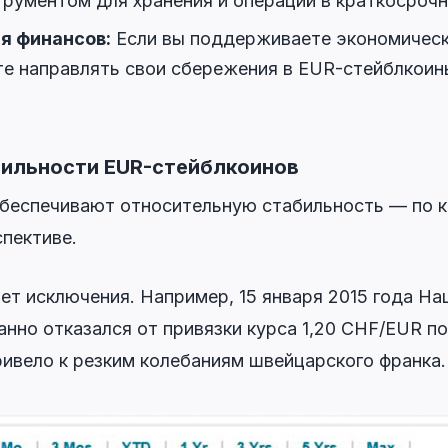
рументом для хранения и операций в краткосроч
я финансов:
Если вы поддерживаете экономическ
е направлять свои сбережения в EUR-стейблкоин
бильности EUR-стейблкоинов
беспечивают относительную стабильность — по к
спективе.
ет исключения. Например, 15 января 2015 года На
но отказался от привязки курса 1,20 CHF/EUR по
ривело к резким колебаниям швейцарского франка.