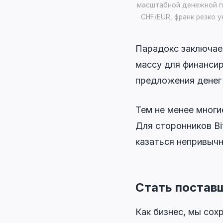
масштабной денежной по
CHF/EUR, франк резко у
Парадокс заключае
массу для финанси
предложения денег
Тем не менее мног
Для сторонников B
казаться непривыч
Стать поставщ
Как бизнес, мы сох