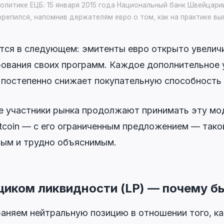
литике ЕЦБ: 15 января 2015 года Национальный банк Швейцарии 
крепился, напомнив держателям евро о том, как на практике в
тся в следующем:
эмитенты евро открыто увели
рования своих программ.
Каждое дополнительное 
 постепенно снижает покупательную способность
ие участники рынка продолжают принимать эту мо
itcoin — с его ограниченным предложением — так
ным и трудно объяснимым.
иком ликвидности (LP) — почему бы
раняем нейтральную позицию в отношении того, к