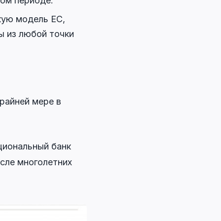
ном периоде.
ую модель ЕС,
ы из любой точки
райней мере в
циональный банк
сле многолетних