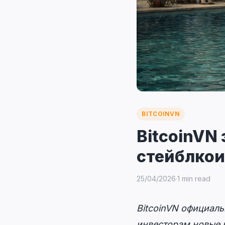
BITCOINVN
BitcoinVN
стейблкои
25/04/2026
·
1 min read
BitcoinVN официаль
инвесторам новые 