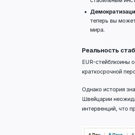
стабильным инст
Демократизаци
теперь вы может
мира.
Реальность ста
EUR-стейблкоины о
краткосрочной пер
Однако история зна
Швейцарии неожидан
интервенций, что п