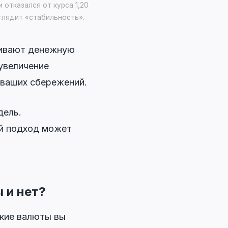
отказался от курса 1,20
ыглядит «стабильность».
чивают денежную
увеличение
 ваших сбережений.
дель.
ой подход может
 и нет?
акие валюты вы