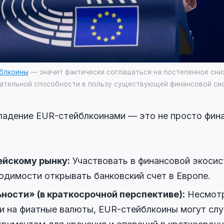
блкоины
— значит фактически соглашаться на постепенное сн
ательной способности в пользу существующей финансовой си
ладение EUR-стейблкоинами — это не просто фина
ейскому рынку:
Участвовать в финансовой экосис
одимости открывать банковский счет в Европе.
ности» (в краткосрочной перспективе):
Несмотр
и на фиатные валюты, EUR-стейблкоины могут сл