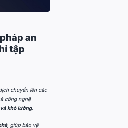
 pháp an
hi tập
dịch chuyển lên các
 mà công nghệ
 và khó lường
.
phá
, giúp bảo vệ