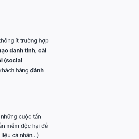
không ít trường hợp
mạo danh tính
,
cài
i (social
 khách hàng
đánh
:
ề những cuộc tấn
hần mềm độc hại để
 liệu cá nhân…)