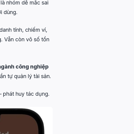
ại là nhóm dễ mắc sai
i dùng.
anh tính, chiếm ví,
g. Vẫn còn vô số tổn
ngành công nghiệp
n tự quản lý tài sản.
– phát huy tác dụng.