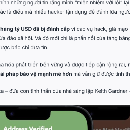
, chính những người tin rằng mình “miễn nhiễm với lỗi” l
xác là điều mà nhiều hacker tận dụng để đánh lừa ngườ
,
hàng tỷ USD đã bị đánh cắp
vì các vụ hack, giả mạo d
lừa đảo xã hội. Và đó mới chỉ là phần nổi của tảng băn
được báo chí đưa tin.
mã hóa phát triển bền vững và được tiếp cận rộng rãi,
iải pháp bảo vệ mạnh mẽ hơn
mà vẫn giữ được tinh thầ
ta – đứa con tinh thần của nhà sáng lập Keith Gardner 