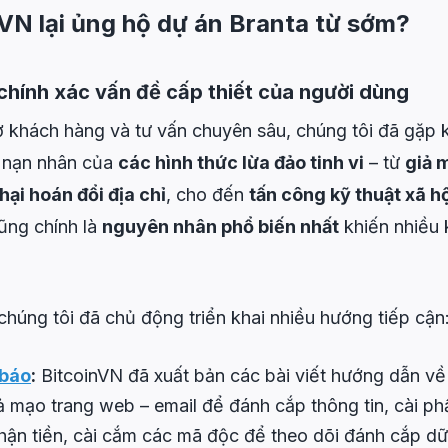
nVN lại ủng hộ dự án Branta từ sớm?
 chính xác vấn đề cấp thiết của người dùng
rợ khách hàng và tư vấn chuyên sâu, chúng tôi đã gặp 
h nạn nhân của
các hình thức lừa đảo tinh vi
– từ
giả 
i hoán đổi địa chỉ
, cho đến
tấn công kỹ thuật xã hộ
ũng chính là
nguyên nhân phổ biến nhất
khiến nhiều
 chúng tôi đã chủ động triển khai nhiều hướng tiếp cận
 báo
:
BitcoinVN đã xuất bản các bài viết hướng dẫn v
ả mạo trang web – email để đánh cắp thông tin, cài p
nhận tiền, cài cắm các mã độc để theo dõi đánh cắp dữ