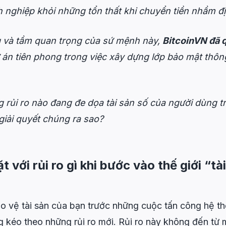
nghiệp khỏi những tổn thất khi chuyển tiền nhầm đị
 và tầm quan trọng của sứ mệnh này,
BitcoinVN đã q
 án tiên phong trong việc xây dựng lớp bảo mật thô
 rủi ro nào đang đe dọa tài sản số của người dùng tr
giải quyết chúng ra sao?
 với rủi ro gì khi bước vào thế giới “tà
o vệ tài sản của bạn trước những cuộc tấn công hệ th
 kéo theo những rủi ro mới. Rủi ro này không đến từ 