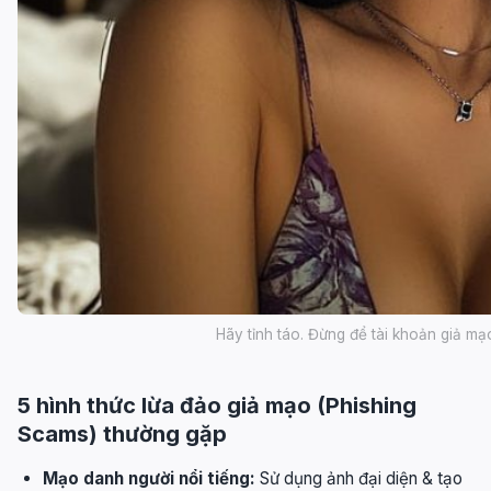
Hãy tỉnh táo. Đừng để tài khoản giả mạ
5 hình thức lừa đảo giả mạo (Phishing
Scams) thường gặp
Mạo danh người nổi tiếng:
Sử dụng
ảnh đại diện & tạo