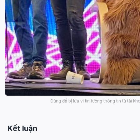
Đừng để bị lừa vì tin tưởng thông tin từ tài k
Kết luận