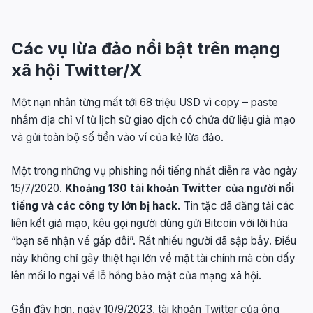
Các vụ lừa đảo nổi bật trên mạng
xã hội Twitter/X
Một nạn nhân từng mất tới 68 triệu USD vì copy – paste
nhầm địa chỉ ví từ lịch sử giao dịch có chứa dữ liệu giả mạo
và gửi toàn bộ số tiền vào ví của kẻ lừa đảo.
Một trong những vụ phishing nổi tiếng nhất diễn ra vào ngày
15/7/2020.
Khoảng 130 tài khoản Twitter của người nổi
tiếng và các công ty lớn bị hack.
Tin tặc đã đăng tải các
liên kết giả mạo, kêu gọi người dùng gửi Bitcoin với lời hứa
“bạn sẽ nhận về gấp đôi”. Rất nhiều người đã sập bẫy. Điều
này không chỉ gây thiệt hại lớn về mặt tài chính mà còn dấy
lên mối lo ngại về lỗ hổng bảo mật của mạng xã hội.
Gần đây hơn, ngày 10/9/2023, tài khoản Twitter của ông