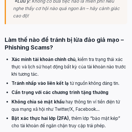
*Lưu ý
: Không có bữa tiệc nào là miễn phí! Nếu
nghe thấy cơ hội nào quá ngon ăn – hãy cảnh giác
cao độ!
Làm thế nào để tránh bị lừa đảo giả mạo –
Phishing Scams?
Xác minh tài khoản chính chủ
, kiểm tra trạng thái xác
thực và lịch sử hoạt động bất kỳ của tài khoản nào trước
khi tương tác.
Tránh nhấp vào liên kết lạ
từ nguồn không đáng tin.
Cẩn trọng với các chương trình tặng thưởng
Không chia sẻ mật khẩu
hay thông tin ví tiền điện tử
qua mạng xã hội như Twitter/X, Facebook…
Bật xác thực hai lớp (2FA)
, thêm lớp “bảo mật kép”
cho tài khoản để ngăn chặn truy cập trái phép.