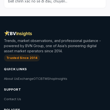
biết chính xác nó sẽ đi đâu, chuyển...
BV
Insights
Trends, market observations, and professional guidance -
powered by BVN Group, one of Asia’s pioneering digital
asset market operators since 2014.
Trusted Since 2014
QUICK LINKS
About Us
Exchange
OTC
BTM
Shop
Insights
SUPPORT
Contact Us
POLICIES