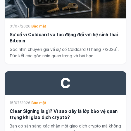
31/07/2026
·
Bảo mật
Sự cố ví Coldcard và tác động đối với hệ sinh thái
Bitcoin
Góc nhìn chuyên gia về sự cố Coldcard (Tháng 7/2026).
Đúc kết các góc nhìn quan trọng và bài học...
C
15/07/2026
·
Bảo mật
Clear Signing là gì? Vì sao đây là lớp bảo vệ quan
trọng khi giao dịch crypto?
Bạn có sẵn sàng xác nhận một giao dịch crypto mà không