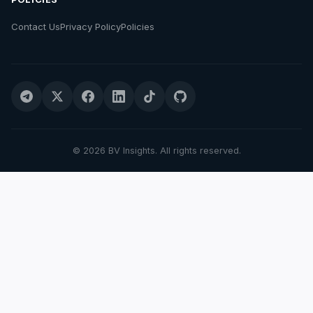
Contact Us
Privacy Policy
Policies
© 2026 BV Insights. All rights reserved.