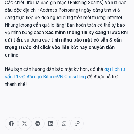
Các chiêu trò lừa đảo giả mạo (Phishing Scams) và lừa đảo
đầu độc địa chỉ (Address Poisoning) ngày càng tinh vi &
đang trực tiếp đe dọa người dùng trên môi trường internet.
Nhưng không cần quá lo lắng! Bạn hoàn toàn có thể tự bảo
vệ mình bằng cách
xác minh thông tin kỹ càng trước khi
gửi tiền
, sử dụng các
tính năng bảo mật có sẵn
&
cẩn
trọng trước khi click vào liên kết hay chuyển tiền
online
.
Nếu bạn cần hướng dẫn bảo mật kỹ hơn, có thể
đặt lịch tư
vấn 1:1 với đội ngũ BitcoinVN Consulting
để được hỗ trợ
nhanh nhé!