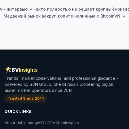
navigation
w – интервью: «Никто полностью не решает крупный кризис
Медвежий рынок вокруг, копите наличные с BitcoinVN →
BV
Insights
Trends, market observations, and professional guidance -
powered by BVN Group, one of Asia’s pioneering digital
asset market operators since 2014.
Trusted Since 2014
QUICK LINKS
About Us
Exchange
OTC
BTM
Shop
Insights