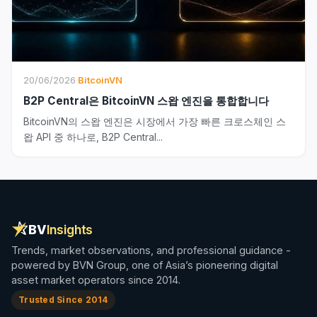
20/06/2026
·
BitcoinVN
B2P Central은 BitcoinVN 스왑 엔진을 통합합니다
BitcoinVN의 스왑 엔진은 시장에서 가장 빠른 크로스체인 스
왑 API 중 하나로, B2P Central...
BV
Insights
Trends, market observations, and professional guidance -
powered by BVN Group, one of Asia’s pioneering digital
asset market operators since 2014.
Trusted Since 2014