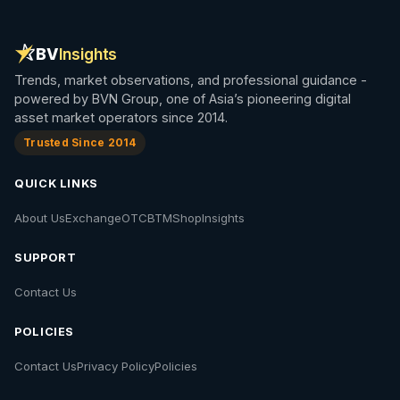
BV
Insights
Trends, market observations, and professional guidance -
powered by BVN Group, one of Asia’s pioneering digital
asset market operators since 2014.
Trusted Since 2014
QUICK LINKS
About Us
Exchange
OTC
BTM
Shop
Insights
SUPPORT
Contact Us
POLICIES
Contact Us
Privacy Policy
Policies