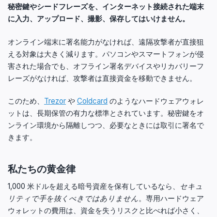
秘密鍵やシードフレーズを、インターネット接続された端末
に入力、アップロード、撮影、保存してはいけません。
オンライン端末に署名能力がなければ、遠隔攻撃者が直接狙
える対象は大きく減ります。パソコンやスマートフォンが侵
害された場合でも、オフライン署名デバイスやリカバリーフ
レーズがなければ、攻撃者は直接資金を移動できません。
このため、
Trezor
や
Coldcard
のようなハードウェアウォレ
ットは、長期保管の有力な標準とされています。秘密鍵をオ
ンライン環境から隔離しつつ、必要なときには取引に署名で
きます。
私たちの黄金律
1,000 米ドルを超える暗号資産を保有しているなら、
セキュ
リティで手を抜くべきではありません
。専用ハードウェア
ウォレットの費用は、資金を失うリスクと比べれば小さく、