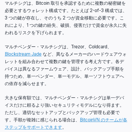
マルチシグは、Bitcoin 取引を承認するために複数の秘密鍵を
必要とするウォレット構成です。たとえば 2-of-3 構成では、
3 つの鍵が存在し、そのうち 2 つが資金移動に必要です。こ
れにより、1 つの鍵の紛失、破損、侵害だけで資金が永久に失
われるリスクを下げられます。
マルチベンダー・マルチシグは、Trezor、Coldcard、
Blockstream Jade
など、異なるメーカーのハードウェアウォ
レットを組み合わせて複数の鍵を管理する考え方です。各デ
バイスは異なるファームウェア、設計、バックアップ手順を
持つため、単一ベンダー、単一モデル、単一ソフトウェアへ
の依存を減らせます。
大きな保有額では、マルチベンダー・マルチシグは単一デバ
イスだけに頼るより強いセキュリティモデルになり得ます。
ただし、適切なセットアップとバックアップ管理も必要で
す。手順が複雑に感じられる場合は、
BitcoinVN のチームが各
ステップをサポートできます
。