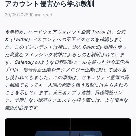
アカウント侵害から学ぶ教訓
29/05/2026
·
10 min read
今年初め、ハードウェアウォレット企業 Trezor は、公式
X（Twitter）アカウントへの不正アクセスを確認しまし
た。このインシデントは後に、偽の Calendly 招待を使っ
た高度なフィッシング攻撃によるものと説明されていま
す。Calendly のような日程調整ツールを装った社会工学的
手口は、暗号資産企業やテクノロジー企業に対して繰り返
し使われてきました。この事例は、セキュリティ意識の高
い組織であっても、人間の判断を狙う攻撃にはさらされる
ことを示しています。第三者アプリ連携、日程調整リン
ク、予期しない認可リクエストを扱う際には、より慎重な
確認が必要です。