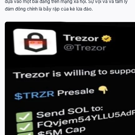
dựa vào một bài đăng trên mạng xã hội. Sự vội vã và tâm lý
đám đông chính là bẫy rập của kẻ lừa đảo.