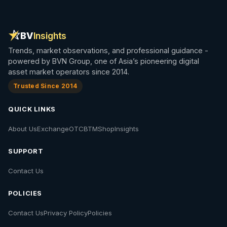
BV
Insights
Trends, market observations, and professional guidance -
powered by BVN Group, one of Asia’s pioneering digital
asset market operators since 2014.
Trusted Since 2014
QUICK LINKS
About Us
Exchange
OTC
BTM
Shop
Insights
SUPPORT
Contact Us
POLICIES
Contact Us
Privacy Policy
Policies