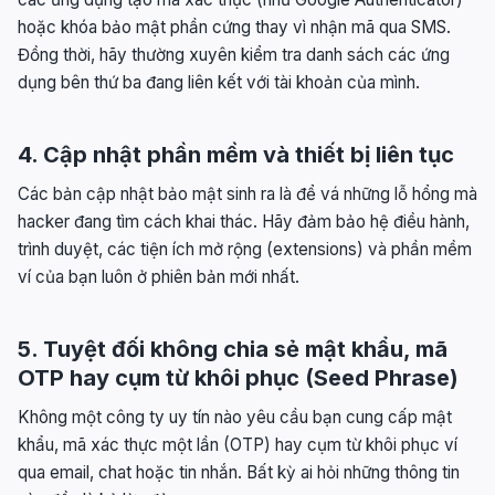
hoặc khóa bảo mật phần cứng thay vì nhận mã qua SMS.
Đồng thời, hãy thường xuyên kiểm tra danh sách các ứng
dụng bên thứ ba đang liên kết với tài khoản của mình.
4. Cập nhật phần mềm và thiết bị liên tục
Các bản cập nhật bảo mật sinh ra là để vá những lỗ hổng mà
hacker đang tìm cách khai thác. Hãy đảm bảo hệ điều hành,
trình duyệt, các tiện ích mở rộng (extensions) và phần mềm
ví của bạn luôn ở phiên bản mới nhất.
5. Tuyệt đối không chia sẻ mật khẩu, mã
OTP hay cụm từ khôi phục (Seed Phrase)
Không một công ty uy tín nào yêu cầu bạn cung cấp mật
khẩu, mã xác thực một lần (OTP) hay cụm từ khôi phục ví
qua email, chat hoặc tin nhắn. Bất kỳ ai hỏi những thông tin