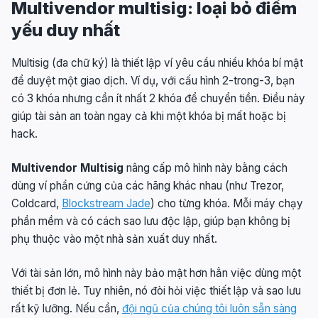
Multivendor multisig: loại bỏ điểm
yếu duy nhất
Multisig (đa chữ ký) là thiết lập ví yêu cầu nhiều khóa bí mật
để duyệt một giao dịch. Ví dụ, với cấu hình 2-trong-3, bạn
có 3 khóa nhưng cần ít nhất 2 khóa để chuyển tiền. Điều này
giúp tài sản an toàn ngay cả khi một khóa bị mất hoặc bị
hack.
Multivendor Multisig
nâng cấp mô hình này bằng cách
dùng ví phần cứng của các hãng khác nhau (như Trezor,
Coldcard,
Blockstream Jade
) cho từng khóa. Mỗi máy chạy
phần mềm và có cách sao lưu độc lập, giúp bạn không bị
phụ thuộc vào một nhà sản xuất duy nhất.
Với tài sản lớn, mô hình này bảo mật hơn hẳn việc dùng một
thiết bị đơn lẻ. Tuy nhiên, nó đòi hỏi việc thiết lập và sao lưu
rất kỹ lưỡng. Nếu cần,
đội ngũ của chúng tôi luôn sẵn sàng