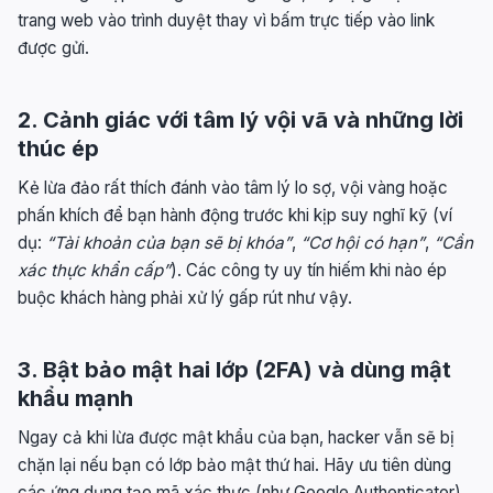
trang web vào trình duyệt thay vì bấm trực tiếp vào link
được gửi.
2. Cảnh giác với tâm lý vội vã và những lời
thúc ép
Kẻ lừa đảo rất thích đánh vào tâm lý lo sợ, vội vàng hoặc
phấn khích để bạn hành động trước khi kịp suy nghĩ kỹ (ví
dụ:
“Tài khoản của bạn sẽ bị khóa”
,
“Cơ hội có hạn”
,
“Cần
xác thực khẩn cấp”
). Các công ty uy tín hiếm khi nào ép
buộc khách hàng phải xử lý gấp rút như vậy.
3. Bật bảo mật hai lớp (2FA) và dùng mật
khẩu mạnh
Ngay cả khi lừa được mật khẩu của bạn, hacker vẫn sẽ bị
chặn lại nếu bạn có lớp bảo mật thứ hai. Hãy ưu tiên dùng
các ứng dụng tạo mã xác thực (như Google Authenticator)