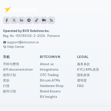
Operated by BVX Solutions Inc.
Reg. No. 155785126-2-2026 · Panama
support@bitcoinvn.io
Help Center
导航
BITCOINVN
LEGAL
币种与费用
About us
服务条款
API documentation
Integrations
KYC/AML政策
推荐计划
OTC Trading
隐私政策
奖励
Bitcoin ATMs
透明度
行情
Hardware Shop
FAQ
邮件订阅
Brand Assets
BV Insights