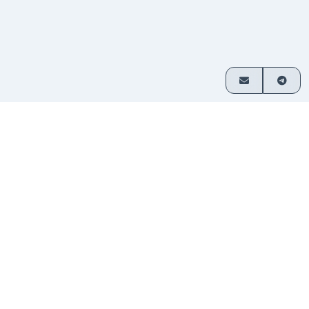
使用流程
3个简单步骤完成加密货币兑换
选择交易
选择您要兑换的资产并输入金
1
对
额。
发送存
将资金转入提供的地址。无需注
2
款
册。
接收资
兑换后的加密货币将直接发送到您的
3
金
钱包。
实时兑换
USDT0
Plasma
XMR
保密金额
✓
33秒
1分钟前