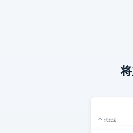
将
Bitcoin - A Peer
汇率
您发送