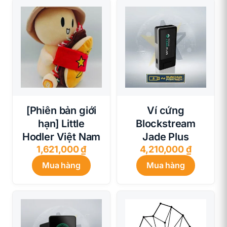
210,000 
[Phiên bản giới
Ví cứng
hạn] Little
Blockstream
Hodler Việt Nam
Jade Plus
1,621,000
₫
4,210,000
₫
Mua hàng
Mua hàng