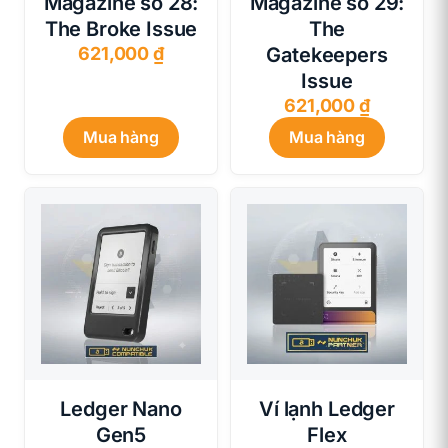
Magazine số 28:
Magazine số 29:
The Broke Issue
The
621,000
₫
Gatekeepers
Issue
621,000
₫
Mua hàng
Mua hàng
Ledger Nano
Ví lạnh Ledger
Gen5
Flex