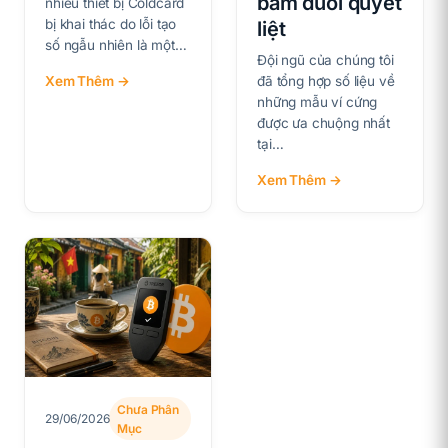
bám đuổi quyết
nhiều thiết bị Coldcard
bị khai thác do lỗi tạo
liệt
số ngẫu nhiên là một…
Đội ngũ của chúng tôi
Xem Thêm →
đã tổng hợp số liệu về
những mẫu ví cứng
được ưa chuộng nhất
tại…
Xem Thêm →
Chưa Phân
29/06/2026
Mục