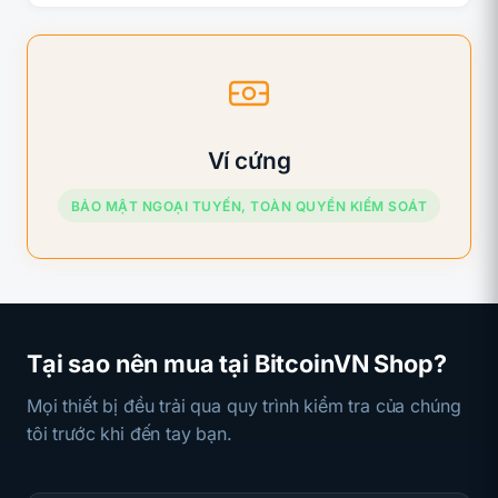
Ví cứng
BẢO MẬT NGOẠI TUYẾN, TOÀN QUYỀN KIỂM SOÁT
Tại sao nên mua tại BitcoinVN Shop?
Mọi thiết bị đều trải qua quy trình kiểm tra của chúng
tôi trước khi đến tay bạn.