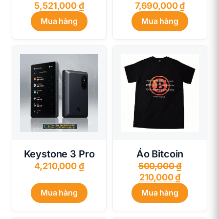
5,521,000
₫
7,690,000
₫
Mua hàng
Mua hàng
Keystone 3 Pro
Áo Bitcoin
Giá
4,210,000
₫
500,000
₫
Giá
gốc
210,000
₫
hiện
là:
Mua hàng
Mua hàng
tại
500,000 
là: