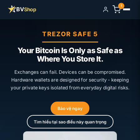
1
BV
Shop
Đăng nhập
TREZOR SAFE 5
Your Bitcoin Is Only as Safe as
Where You Store It.
Exchanges can fail. Devices can be compromised.
Hardware wallets are designed for security - keeping
your private keys isolated from everyday digital risks.
Bảo vệ ngay
Tìm hiểu tại sao điều này quan trọng