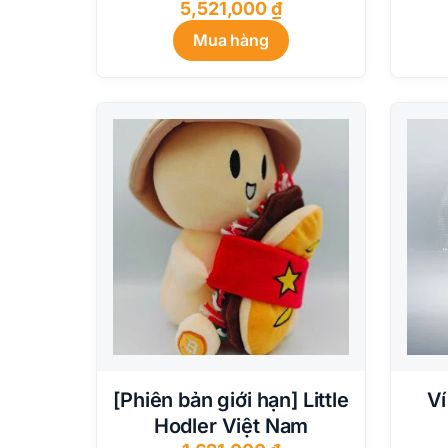
5,521,000
₫
Mua hàng
[Phiên bản giới hạn] Little
Ví
Hodler Việt Nam