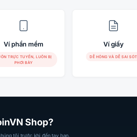
Ví phần mềm
Ví giấy
UÔN TRỰC TUYẾN, LUÔN BỊ
DỄ HỎNG VÀ DỄ SAI SÓ
PHƠI BÀY
coinVN Shop?
chúng tôi trước khi đến tay bạn.