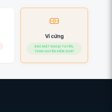
Ví cứng
T
BẢO MẬT NGOẠI TUYẾN,
TOÀN QUYỀN KIỂM SOÁT