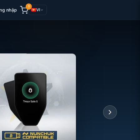
1
ng nhập
VI