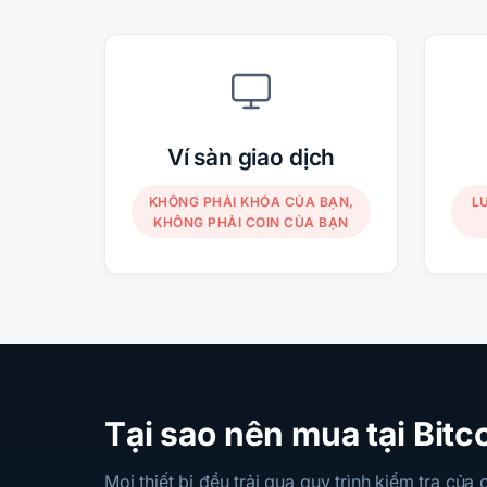
Ví sàn giao dịch
KHÔNG PHẢI KHÓA CỦA BẠN,
L
KHÔNG PHẢI COIN CỦA BẠN
Tại sao nên mua tại Bit
Mọi thiết bị đều trải qua quy trình kiểm tra của 