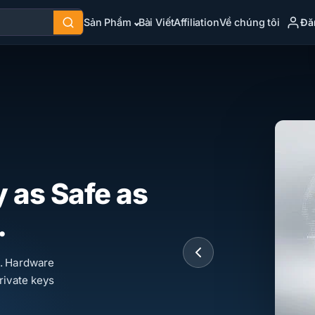
Đă
Sản Phẩm
Bài Viết
Affiliation
Về chúng tôi
y as Safe as
.
d. Hardware
rivate keys