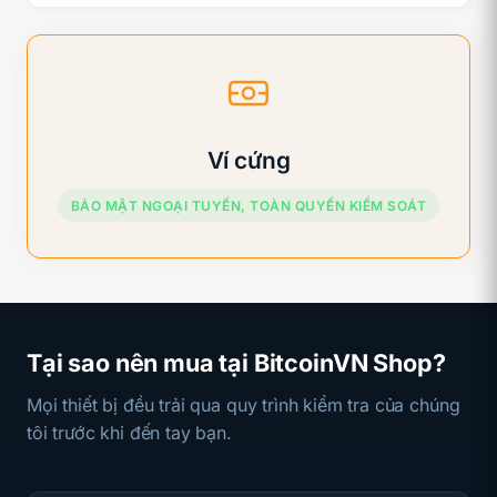
Ví cứng
BẢO MẬT NGOẠI TUYẾN, TOÀN QUYỀN KIỂM SOÁT
Tại sao nên mua tại BitcoinVN Shop?
Mọi thiết bị đều trải qua quy trình kiểm tra của chúng
tôi trước khi đến tay bạn.