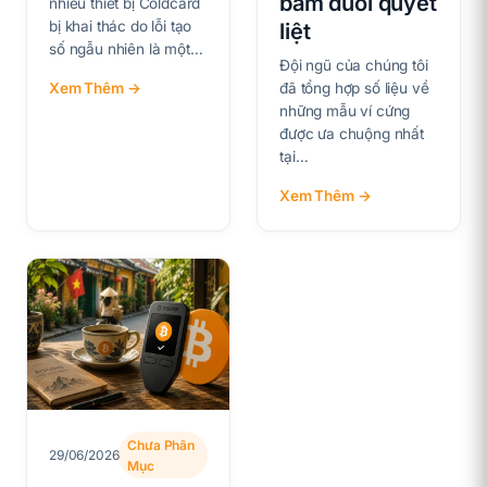
bám đuổi quyết
nhiều thiết bị Coldcard
bị khai thác do lỗi tạo
liệt
số ngẫu nhiên là một…
Đội ngũ của chúng tôi
Xem Thêm →
đã tổng hợp số liệu về
những mẫu ví cứng
được ưa chuộng nhất
tại…
Xem Thêm →
Chưa Phân
29/06/2026
Mục