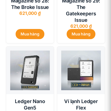
Magazine số 28:
Magazine số 29:
The Broke Issue
The
621,000
₫
Gatekeepers
Issue
621,000
₫
Mua hàng
Mua hàng
Ledger Nano
Ví lạnh Ledger
Gen5
Flex