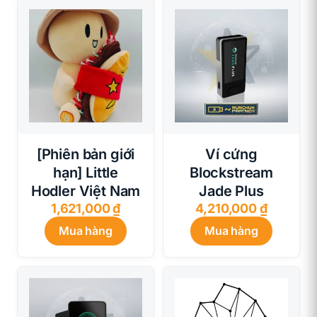
210,000 
[Phiên bản giới
Ví cứng
hạn] Little
Blockstream
Hodler Việt Nam
Jade Plus
1,621,000
₫
4,210,000
₫
Mua hàng
Mua hàng