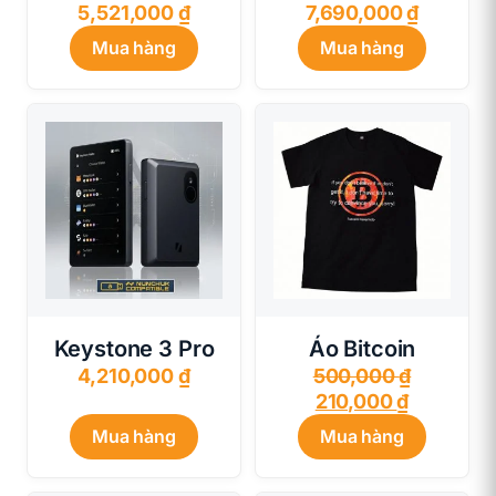
5,521,000
₫
7,690,000
₫
Mua hàng
Mua hàng
Keystone 3 Pro
Áo Bitcoin
Giá
4,210,000
₫
500,000
₫
Giá
gốc
210,000
₫
hiện
là:
Mua hàng
Mua hàng
tại
500,000 
là: