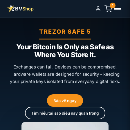
1
BV
Shop
Đăng nhập
TREZOR SAFE 5
Your Bitcoin Is Only as Safe as
Where You Store It.
Exchanges can fail. Devices can be compromised.
Hardware wallets are designed for security - keeping
your private keys isolated from everyday digital risks.
Bảo vệ ngay
Tìm hiểu tại sao điều này quan trọng