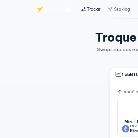
Trocar
Staking
Ir para o conteúdo principal
Troque 
Swaps rápidos e s
1 cbBT
Taxa d
Você e
Mín
ENVI
Eth