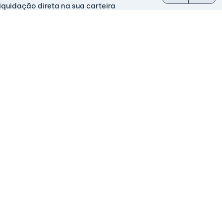
iquidação direta na sua carteira
m operação desde 2014
perada pelos fundadores