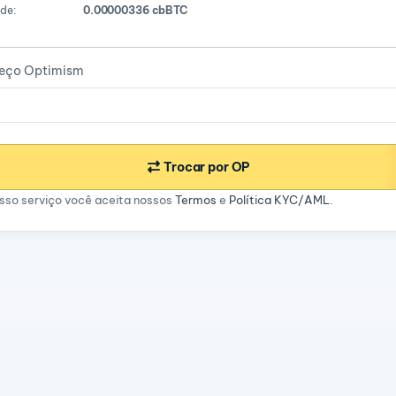
de:
0.00000336 cbBTC
reço Optimism
Trocar por OP
sso serviço você aceita nossos
Termos
e
Política KYC/AML
.