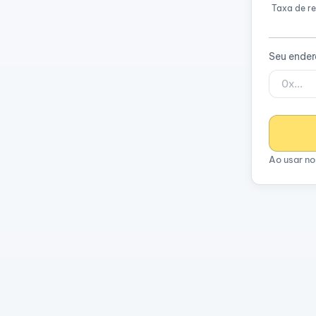
Taxa de re
Seu ende
Ao usar no