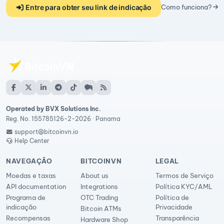
Entre para obter seu link de indicação
Como funciona?
Operated by BVX Solutions Inc.
Reg. No. 155785126-2-2026 · Panama
support@bitcoinvn.io
Help Center
NAVEGAÇÃO
BITCOINVN
LEGAL
Moedas e taxas
About us
Termos de Serviço
API documentation
Integrations
Política KYC/AML
Programa de
OTC Trading
Política de
indicação
Privacidade
Bitcoin ATMs
Recompensas
Transparência
Hardware Shop