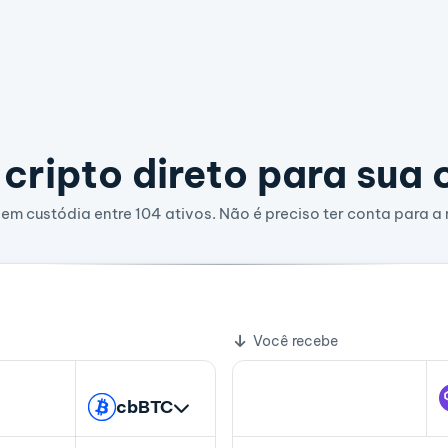
cripto direto para sua 
em custódia entre 104 ativos. Não é preciso ter conta para a 
312.916007 POL
bio
Você recebe
cbBTC