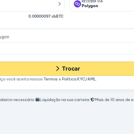
RECEBER VIA
Polygon
0.00000097 cbBTC
lygon
Trocar
viço você aceita nossos
Termos
e
Política KYC/AML
.
dastro necessário
·
Liquidação na sua carteira
·
Mais de 10 anos de e