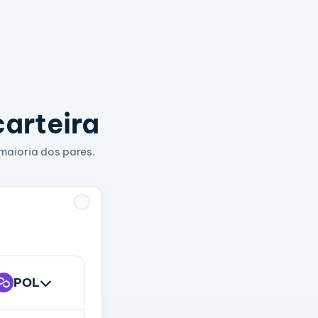
carteira
maioria dos pares.
POL