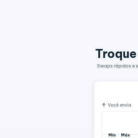
Troque 
Swaps rápidos e s
=
1 cbBTC
834,
Taxa de câm
Você envia
Mín
Máx