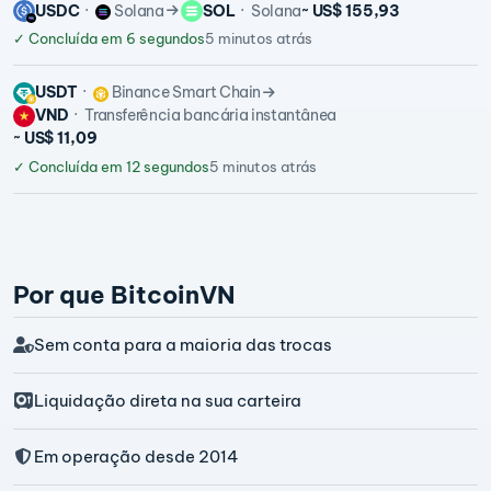
USDC
Solana
SOL
Solana
~ US$ 155,93
✓
Concluída em 6 segundos
5 minutos atrás
USDT
Binance Smart Chain
VND
Transferência bancária instantânea
~ US$ 11,09
✓
Concluída em 12 segundos
5 minutos atrás
Por que BitcoinVN
Sem conta para a maioria das trocas
Liquidação direta na sua carteira
Em operação desde 2014