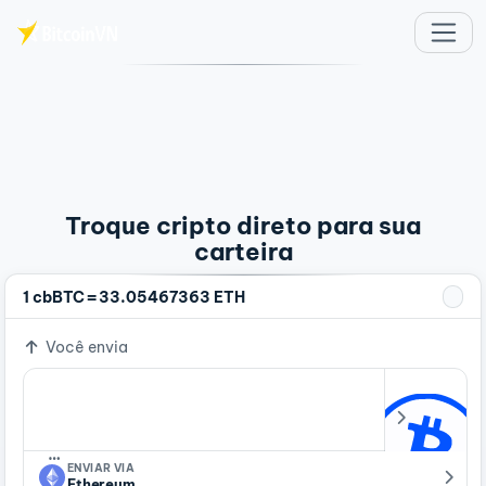
Ir para o conteúdo principal
Troque cripto direto para sua
carteira
=
1 cbBTC
33.05467363 ETH
Você envia
…
ENVIAR VIA
Ethereum