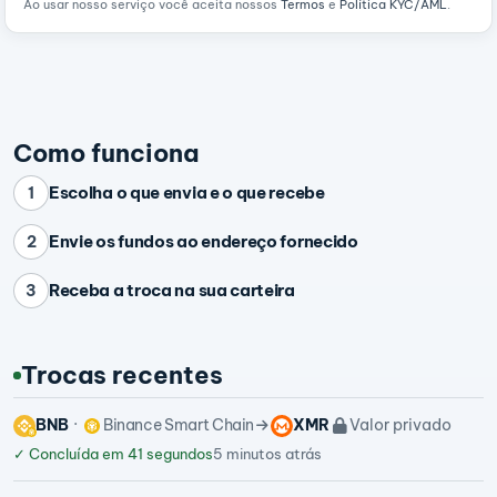
Ao usar nosso serviço você aceita nossos
Termos
e
Política KYC/AML
.
Como funciona
Escolha o que envia e o que recebe
1
Envie os fundos ao endereço fornecido
2
Receba a troca na sua carteira
3
Trocas recentes
BNB
Binance Smart Chain
XMR
Valor privado
✓
Concluída em 41 segundos
5 minutos atrás