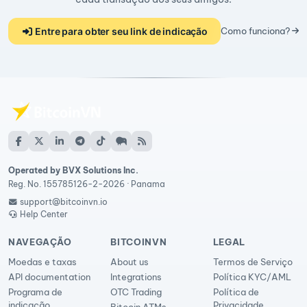
Entre para obter seu link de indicação
Como funciona?
Operated by BVX Solutions Inc.
Reg. No. 155785126-2-2026 · Panama
support@bitcoinvn.io
Help Center
NAVEGAÇÃO
BITCOINVN
LEGAL
Moedas e taxas
About us
Termos de Serviço
API documentation
Integrations
Política KYC/AML
Programa de
OTC Trading
Política de
indicação
Privacidade