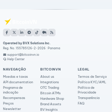
Operated by BVX Solutions Inc.
Reg. No. 155785126-2-2026 · Panama
support@bitcoinvn.io
Help Center
NAVEGAÇÃO
BITCOINVN
LEGAL
Moedas e taxas
About us
Termos de Serviço
API documentation
Integrations
Política KYC/AML
Programa de
OTC Trading
Política de
indicação
Privacidade
Bitcoin ATMs
Recompensas
Transparência
Hardware Shop
Preços
FAQ
Brand Assets
Newsletter
BV Insights