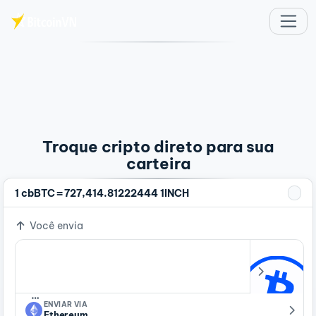
Ir para o conteúdo principal
Troque cripto direto para sua
carteira
=
1 cbBTC
727,414.81222444 1INCH
Você envia
…
ENVIAR VIA
Ethereum