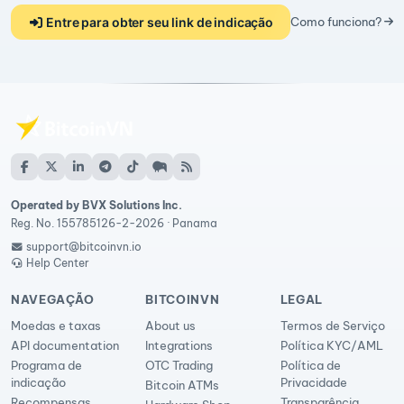
Entre para obter seu link de indicação
Como funciona?
Operated by BVX Solutions Inc.
Reg. No. 155785126-2-2026 · Panama
support@bitcoinvn.io
Help Center
NAVEGAÇÃO
BITCOINVN
LEGAL
Moedas e taxas
About us
Termos de Serviço
API documentation
Integrations
Política KYC/AML
Programa de
OTC Trading
Política de
indicação
Privacidade
Bitcoin ATMs
Recompensas
Transparência