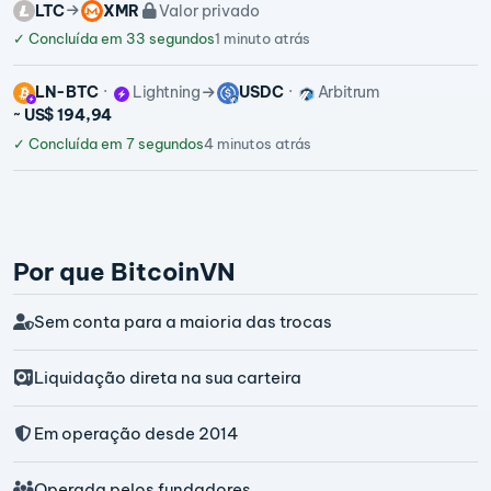
LTC
XMR
Valor privado
✓
Concluída em 33 segundos
1 minuto atrás
LN-BTC
Lightning
USDC
Arbitrum
~ US$ 194,94
✓
Concluída em 7 segundos
4 minutos atrás
Por que BitcoinVN
Sem conta para a maioria das trocas
Liquidação direta na sua carteira
Em operação desde 2014
Operada pelos fundadores