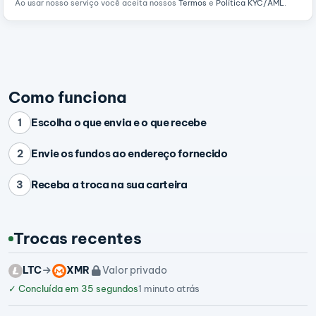
Ao usar nosso serviço você aceita nossos
Termos
e
Política KYC/AML
.
Como funciona
Escolha o que envia e o que recebe
1
Envie os fundos ao endereço fornecido
2
Receba a troca na sua carteira
3
Trocas recentes
LTC
XMR
Valor privado
✓
Concluída em 35 segundos
1 minuto atrás