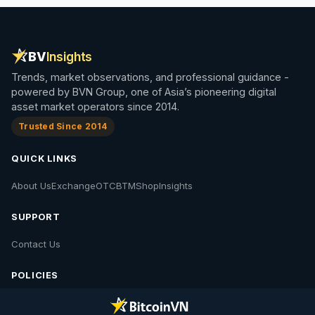
BV
Insights
Trends, market observations, and professional guidance -
powered by BVN Group, one of Asia’s pioneering digital
asset market operators since 2014.
Trusted Since 2014
QUICK LINKS
About Us
Exchange
OTC
BTM
Shop
Insights
SUPPORT
Contact Us
POLICIES
Contact Us
Privacy Policy
Policies