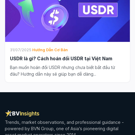
31/07/2025
·
Hướng Dẫn Cơ Bản
USDR là gì? Cách hoán đổi USDR tại Việt Nam
Bạn muốn hoán đổi USDR nhưng chưa biết bắt đầu từ
đâu? Hướng dẫn này sẽ giúp bạn dễ dàng...
BV
Insights
Trends, market observations, and professional guidance -
powered by BVN Group, one of Asia’s pioneering digital
asset market operators since 2014.