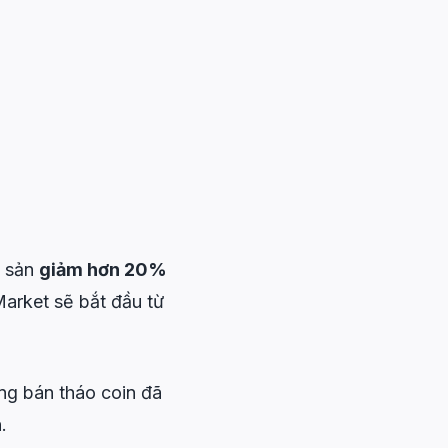
i sản
giảm hơn 20%
arket sẽ bắt đầu từ
ống bán tháo coin đã
.