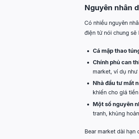
Nguyên nhân d
Có nhiều nguyên nhân
điện tử nói chung sẽ
Cá mập thao tún
Chính phủ can th
market, ví dụ như 
Nhà đầu tư mất n
khiến cho giá tiề
Một số nguyên n
tranh, khủng hoảng
Bear market dài hạn c