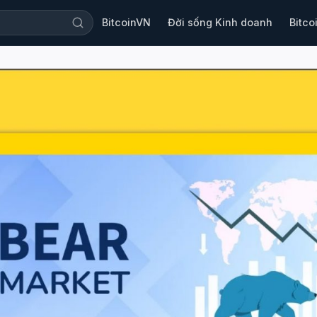
BitcoinVN
Đời sống Kinh doanh
Bitco