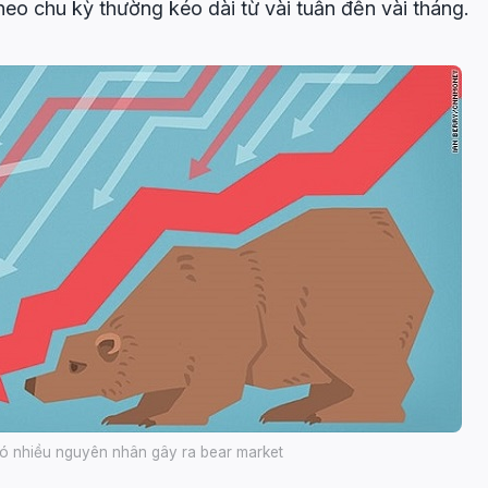
heo chu kỳ thường kéo dài từ vài tuần đến vài tháng.
ó nhiều nguyên nhân gây ra bear market