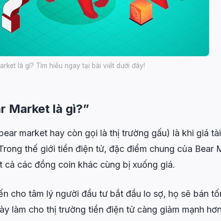
rket là gì? Tìm hiểu ngay tại bài viết dưới đây!
r Market là gì?”
bear market hay còn gọi là thị trường gấu) là khi giá tà
 Trong thế giới tiền điện tử, đ
ặc điểm chung của Bear M
ất cả các đồng coin khác cùng bị xuống giá.
ến cho tâm lý người đầu tư bắt đầu lo sợ, họ sẽ bán t
này làm cho thị trường tiền điện tử càng giảm mạnh hơn