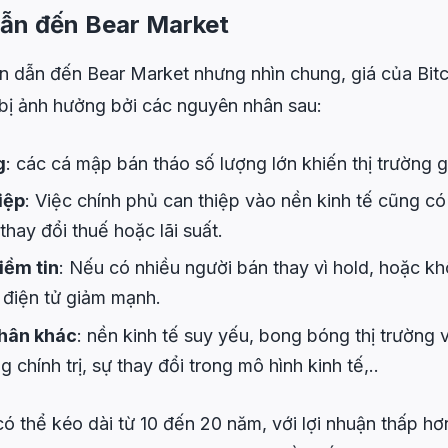
ẫn đến Bear Market
 dẫn đến Bear Market nhưng nhìn chung, giá của Bitco
 bị ảnh hưởng bởi các nguyên nhân sau:
g
: các cá mập bán tháo số lượng lớn khiến thị trường g
iệp
: Việc chính phủ can thiệp vào nền kinh tế cũng có
thay đổi thuế hoặc lãi suất.
iềm tin
: Nếu có nhiều người bán thay vì hold, hoặc k
n điện tử giảm mạnh.
hân khác
: nền kinh tế suy yếu, bong bóng thị trường v
 chính trị, sự thay đổi trong mô hình kinh tế,..
ó thể kéo dài từ 10 đến 20 năm, với lợi nhuận thấp hơ