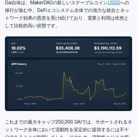
Dai自体は、MakerDAOの新しいステーブルコイン
USDS
への
移行が進む中、DeFiエコシステム全体での強力な統合とネッ
トワーク効果の恩恵を受け続けており、需要と利用は依然と
して比較的高い状態です。
これまでの最大キャップ250,000 DAIでは、サポートされるネ
ットワーク全体において流動性を安定的に提供するには不十