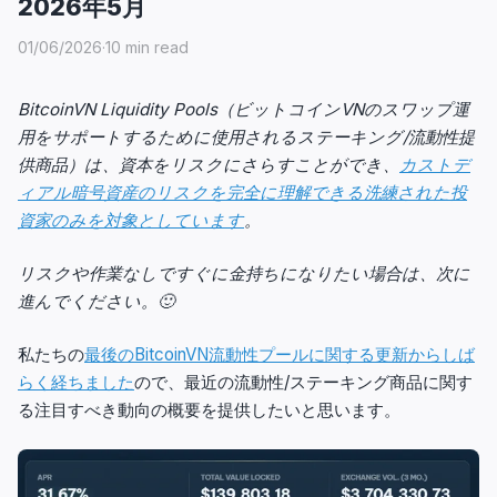
2026年5月
01/06/2026
·
10 min read
BitcoinVN Liquidity Pools（ビットコインVNのスワップ運
用をサポートするために使用されるステーキング/流動性提
供商品）は、資本をリスクにさらすことができ、
カストデ
ィアル暗号資産のリスクを完全に理解できる洗練された投
資家のみを対象としています
。
リスクや作業なしですぐに金持ちになりたい場合は、次に
進んでください。🙂
私たちの
最後のBitcoinVN流動性プールに関する更新からしば
らく経ちました
ので、最近の流動性/ステーキング商品に関す
る注目すべき動向の概要を提供したいと思います。