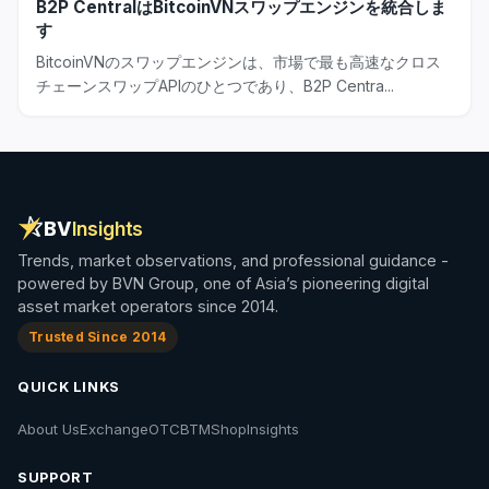
B2P CentralはBitcoinVNスワップエンジンを統合しま
す
BitcoinVNのスワップエンジンは、市場で最も高速なクロス
チェーンスワップAPIのひとつであり、B2P Centra...
BV
Insights
Trends, market observations, and professional guidance -
powered by BVN Group, one of Asia’s pioneering digital
asset market operators since 2014.
Trusted Since 2014
QUICK LINKS
About Us
Exchange
OTC
BTM
Shop
Insights
SUPPORT