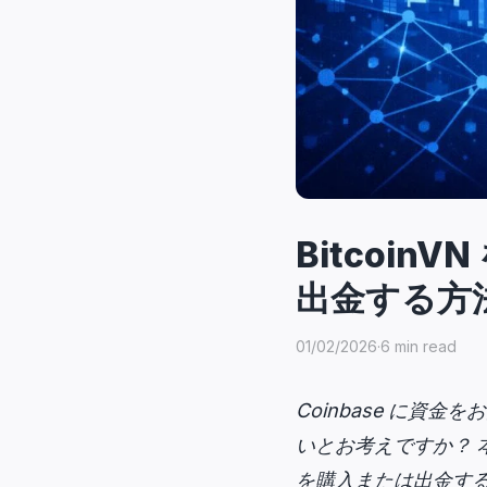
Bitcoin
出金する方
01/02/2026
·
6 min read
Coinbase に資
いとお考えですか？ 本記
を購入または出金す