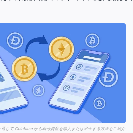
N を通じて Coinbase から暗号資産を購入または出金する方法をご紹介