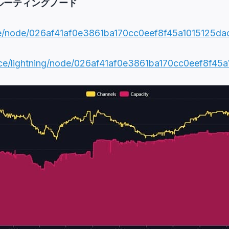
 TORルーティングノード
ce/node/026af41af0e3861ba170cc0eef8f45a1015125
ace/lightning/node/026af41af0e3861ba170cc0eef8f