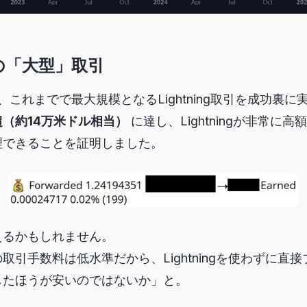
上での「大型」取引
のたび、これまでで最大規模となるLightning取引を成功
BTC超（約14万米ドル相当）
に達し、Lightningが非常に
理できることを証明しました。
えるかもしれません。
取引手数料は低水準だから、Lightningを使わずに直
したほうが安いのではないか」と。