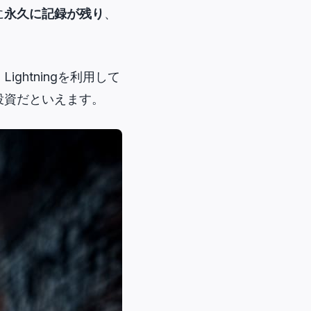
に
永久に記録が残り
、
htningを利用して
投資だといえます。