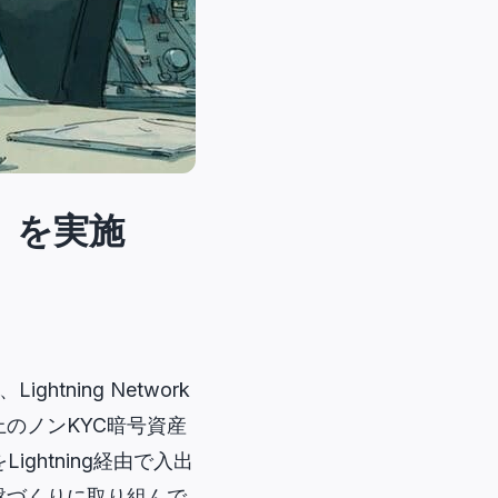
ト」を実施
。
tning Network
のノンKYC暗号資産
ightning経由で入出
盤づくりに取り組んで