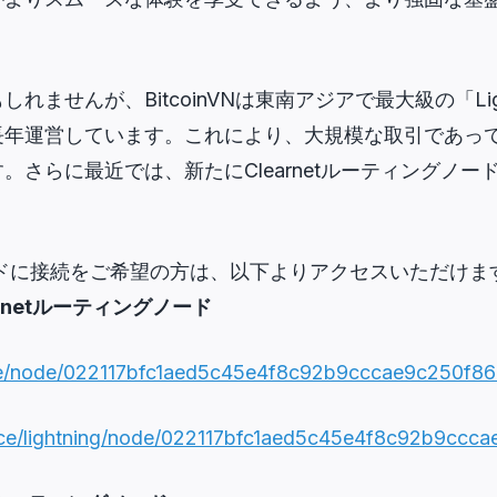
れませんが、BitcoinVNは東南アジアで最大級の「Lig
長年運営しています。これにより、大規模な取引であっ
。さらに最近では、新たにClearnetルーティングノ
。
gノードに接続をご希望の方は、以下よりアクセスいただけま
Clearnetルーティングノード
ace/node/022117bfc1aed5c45e4f8c92b9cccae9c250f
ace/lightning/node/022117bfc1aed5c45e4f8c92b9c