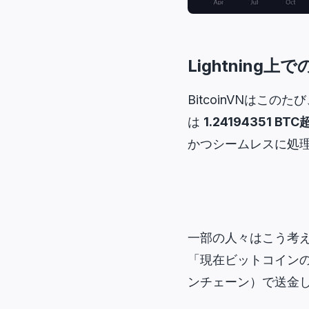
Lightning
BitcoinVNはこ
は
1.24194351 
かつシームレスに処
一部の人々はこう考
「現在ビットコインの
ンチェーン）で送金