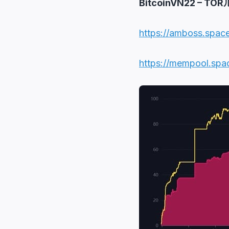
BitcoinVN22 –
https://amboss.spa
https://mempool.sp