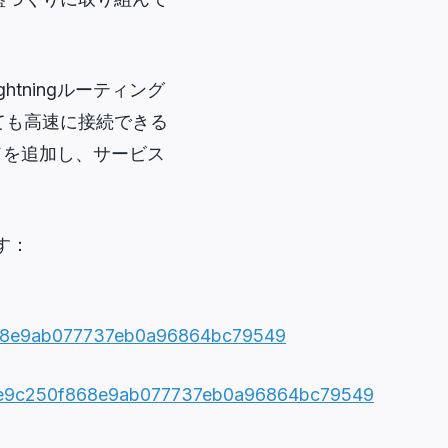
htningルーティング
ても高速に接続できる
ードを追加し、サービス
す：
868e9ab077737eb0a96864bc79549
ccae9c250f868e9ab077737eb0a96864bc79549