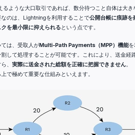
超えるような大口取引であれば、数分待つこと自体は大
のは、Lightningを利用することで
公開台帳に痕跡を
スクを最小限に抑えられる
という点です。
いては、受取人が
Multi-Path Payments（MPP）機能
を
割して処理することが可能です。これにより、送金経路上にあ
すら、
実際に送金された総額を正確に把握できません
。
る上で極めて重要な仕組みといえます。