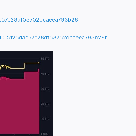
dac57c28df53752dcaeea793b28f
45a1015125dac57c28df53752dcaeea793b28f