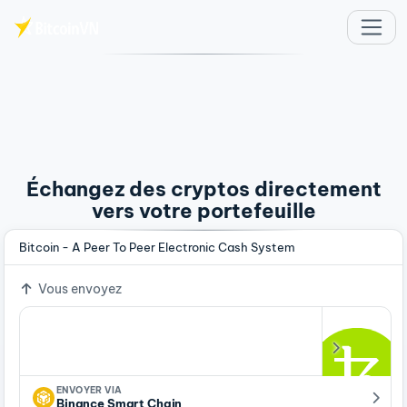
Aller au contenu principal
Échangez des cryptos directement
vers votre portefeuille
Bitcoin - A Peer To Peer Electronic Cash System
Vous envoyez
ENVOYER VIA
Binance Smart Chain