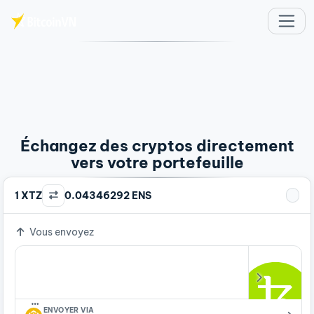
Aller au contenu principal
Échangez des cryptos directement
vers votre portefeuille
1 XTZ
0.04346292 ENS
Vous envoyez
…
ENVOYER VIA