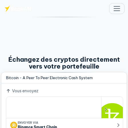
Aller au contenu principal
Échangez des cryptos directement
vers votre portefeuille
Bitcoin - A Peer To Peer Electronic Cash System
Vous envoyez
ENVOYER VIA
Binance Smart Chain