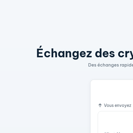
Échangez des cry
Des échanges rapides
1 XLM
2.7
Taux de cha
Vous envoyez