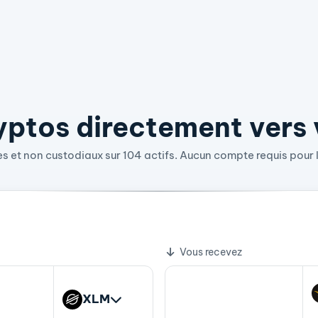
ptos directement vers v
 et non custodiaux sur 104 actifs. Aucun compte requis pour l
9563955 WLFI
nge
Vous recevez
XLM