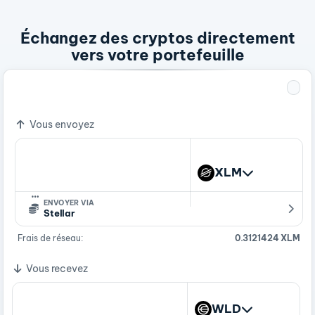
Échangez des cryptos directement
vers votre portefeuille
1 XLM
0.48419401 WLD
Vous envoyez
XLM
…
ENVOYER VIA
Stellar
Frais de réseau:
0.3121424 XLM
Vous recevez
WLD