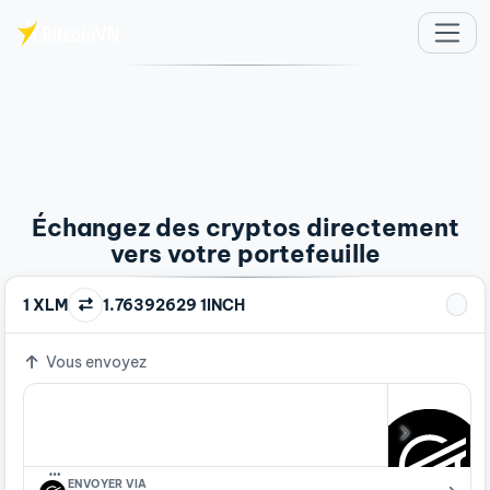
Aller au contenu principal
Échangez des cryptos directement
vers votre portefeuille
1 XLM
1.76392629 1INCH
Vous envoyez
…
ENVOYER VIA