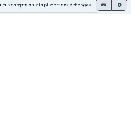
ucun compte pour la plupart des échanges
ersement direct dans votre portefeuille
n service depuis 2014
irigé par ses fondateurs