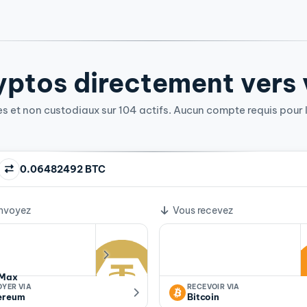
ptos directement vers v
 et non custodiaux sur 104 actifs. Aucun compte requis pour l
0.06482492 BTC
e change
nvoyez
Vous recevez
Max
OYER VIA
RECEVOIR VIA
ereum
Bitcoin