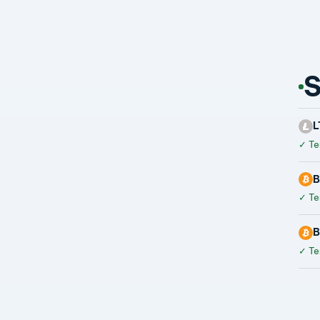
S
L
✓
Te
B
✓
Te
B
✓
Te