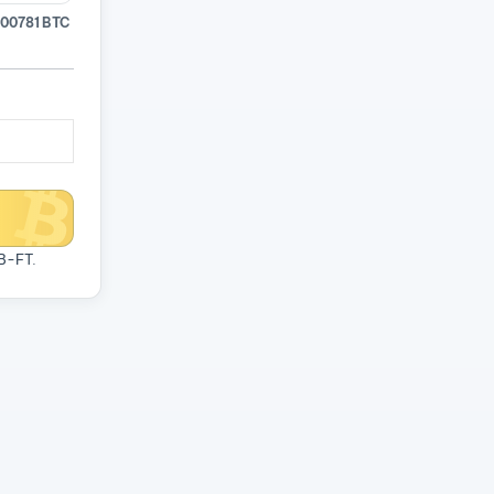
00781 BTC
CB-FT
.