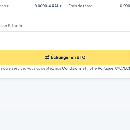
éseau:
0.000014 XAU₮
Frais de réseau:
0.000
esse Bitcoin
Échanger en BTC
nt notre service, vous acceptez nos
Conditions
et notre
Politique KYC/L