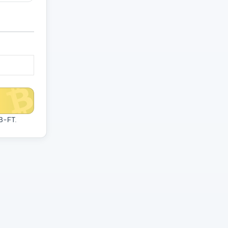
CB-FT
.