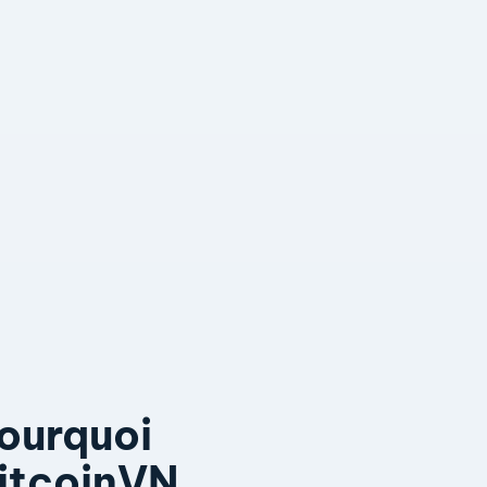
ourquoi
itcoinVN