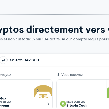
ptos directement vers v
 et non custodiaux sur 104 actifs. Aucun compte requis pour l
19.60729942 BCH
e change
nvoyez
Vous recevez
Max
OYER VIA
RECEVOIR VIA
ereum
Bitcoin Cash