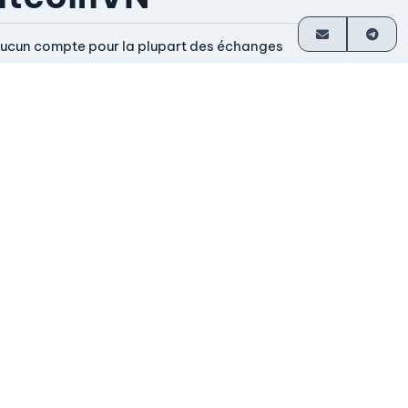
ucun compte pour la plupart des échanges
ersement direct dans votre portefeuille
n service depuis 2014
irigé par ses fondateurs