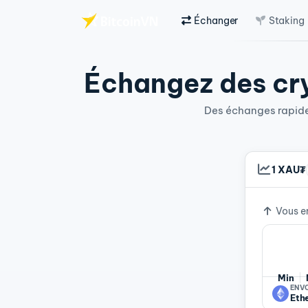
Échanger
Staking
Aller au contenu principal
Échangez des cry
Des échanges rapides
1 XAU₮
Taux d
Vous e
Min
ENV
Eth