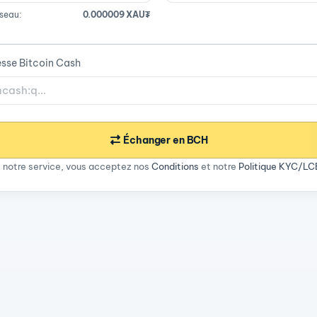
éseau:
0.000009 XAU₮
esse Bitcoin Cash
Échanger en BCH
nt notre service, vous acceptez nos
Conditions
et notre
Politique KYC/L