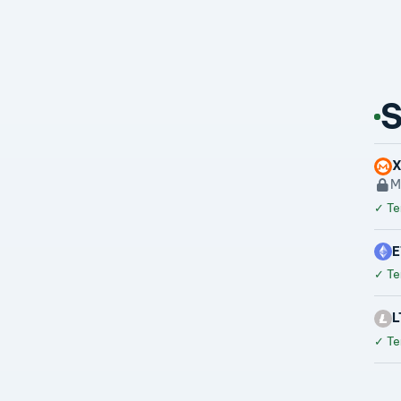
S
M
✓
Te
E
✓
Te
L
✓
Te