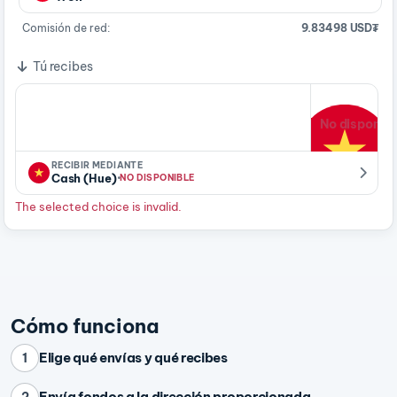
Comisión de red:
9.83498 USD₮
Tú recibes
No disponibl
RECIBIR MEDIANTE
·
Cash (Hue)
NO DISPONIBLE
The selected choice is invalid.
Cómo funciona
Elige qué envías y qué recibes
1
Envía fondos a la dirección proporcionada
2