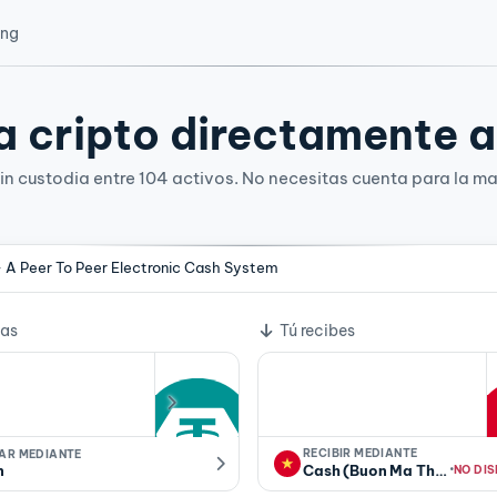
ing
 cripto directamente a 
n custodia entre 104 activos. No necesitas cuenta para la ma
- A Peer To Peer Electronic Cash System
e cambio
ías
Tú recibes
RECIBIR MEDIANTE
IAR MEDIANTE
·
n
Cash (Buon Ma Thuot)
NO DIS