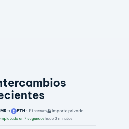
ntercambios
ecientes
XMR
ETH
Ethereum
Importe privado
mpletado en 7 segundos
hace 3 minutos