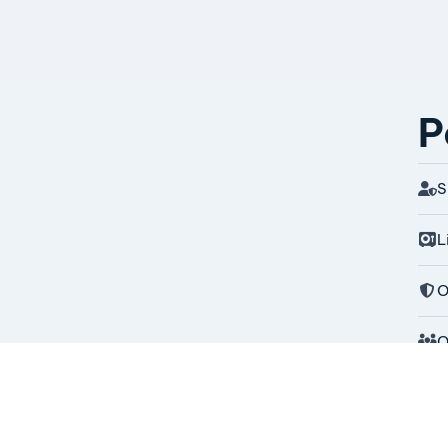
P
S
L
O
O