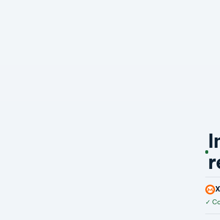
I
r
✓
Co