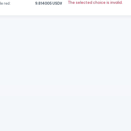
The selected choice is invalid.
e red:
9.814005 USD₮