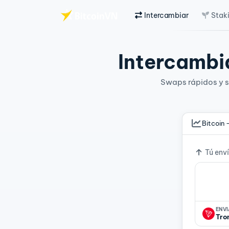
Intercambiar
Stak
Saltar al contenido principal
Intercambia
Swaps rápidos y si
Bitcoin 
Tipo d
Tú env
ENV
Tro