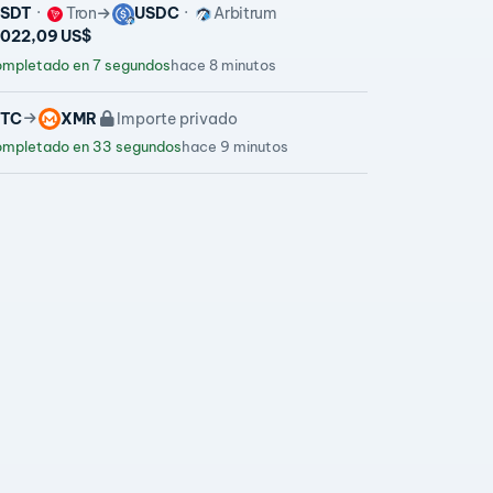
SDT
Tron
USDC
Arbitrum
6.022,09 US$
mpletado en 7 segundos
hace 8 minutos
TC
XMR
Importe privado
mpletado en 33 segundos
hace 9 minutos