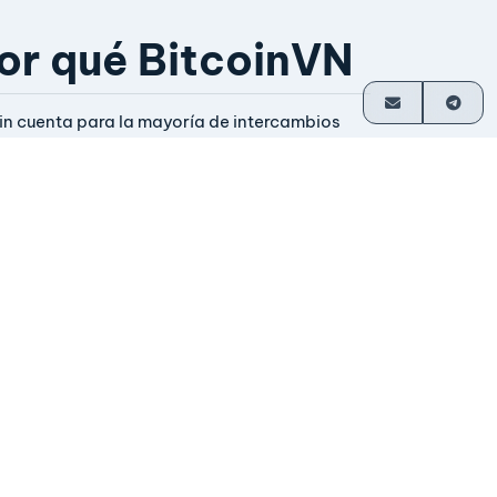
or qué BitcoinVN
in cuenta para la mayoría de intercambios
iquidación directa en tu billetera
perando desde 2014
perado por sus fundadores