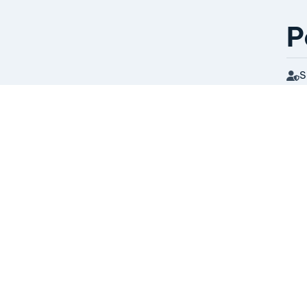
P
S
L
O
O