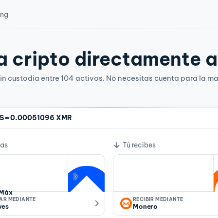
ing
 cripto directamente a 
n custodia entre 104 activos. No necesitas cuenta para la ma
=
S
0.00051096 XMR
e cambio
ías
Tú recibes
Máx
IAR MEDIANTE
RECIBIR MEDIANTE
ves
Monero