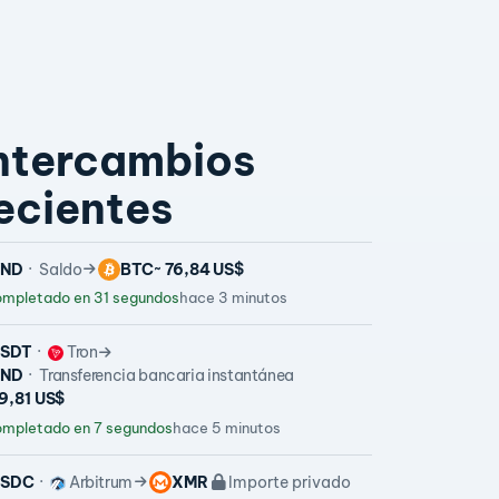
ntercambios
ecientes
VND
Saldo
BTC
~ 76,84 US$
mpletado en 31 segundos
hace 3 minutos
SDT
Tron
VND
Transferencia bancaria instantánea
9,81 US$
mpletado en 7 segundos
hace 5 minutos
USDC
Arbitrum
XMR
Importe privado