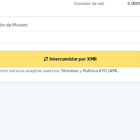
Comisión de red:
0.000
ión de Monero
Intercambiar por XMR
estro servicio aceptas nuestros
Términos
y
Política KYC/AML
.