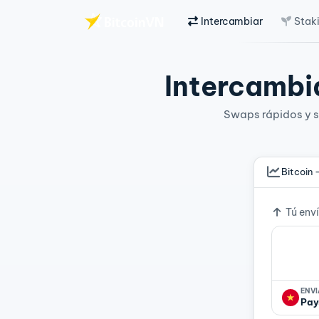
Intercambiar
Stak
Saltar al contenido principal
Intercambia
Swaps rápidos y si
Bitcoin 
Tipo d
Tú env
ENV
Pay