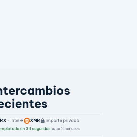
ntercambios
ecientes
TRX
Tron
XMR
Importe privado
mpletado en 33 segundos
hace 2 minutos