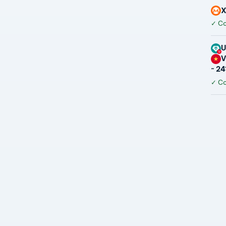
✓
Co
U
~ 24
✓
Co