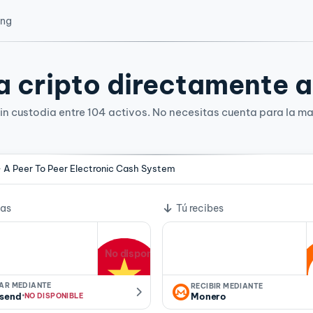
ing
 cripto directamente a 
n custodia entre 104 activos. No necesitas cuenta para la ma
- A Peer To Peer Electronic Cash System
e cambio
ías
Tú recibes
No disponible
IAR MEDIANTE
RECIBIR MEDIANTE
·
send
Monero
NO DISPONIBLE