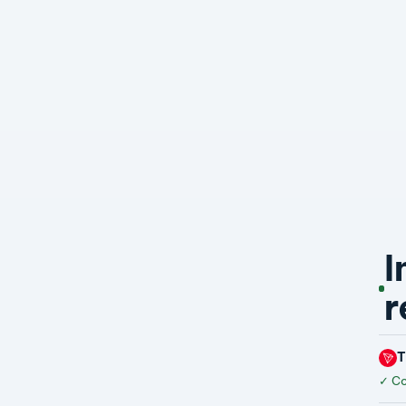
I
r
✓
Co