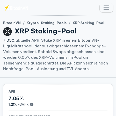
Zum Hauptinhalt springen
BitcoinVN
Krypto-Staking-Pools
XRP Staking-Pool
XRP
Staking-Pool
7.05%
aktuelle APR. Stake XRP in einem BitcoinVN-
Liquiditätspool, der aus abgeschlossenem Exchange-
Volumen verdient. Sobald Swaps abgeschlossen sind,
werden 0.05% des XRP-Volumens im Pool an
Teilnehmende ausgeschüttet. Die APR kann sich je nach
Nachfrage, Pool-Auslastung und TVL ändern.
APR
7.05%
1.21%
FDAPR