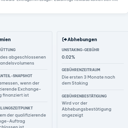
mien
Abhebungen
HÜTTUNG
UNSTAKING-GEBÜHR
 des abgeschlossenen
0.02%
andelsvolumens
GEBÜHRENZEITRAUM
NTEIL-SNAPSHOT
Die ersten 3 Monate nach
emessen, wenn der
dem Staking
izierende Exchange-
 finanziert ist
GEBÜHRENBESTÄTIGUNG
Wird vor der
LUNGSZEITPUNKT
Abhebungsbestätigung
m der qualifizierende
angezeigt
nge-Auftrag
hlossen ist