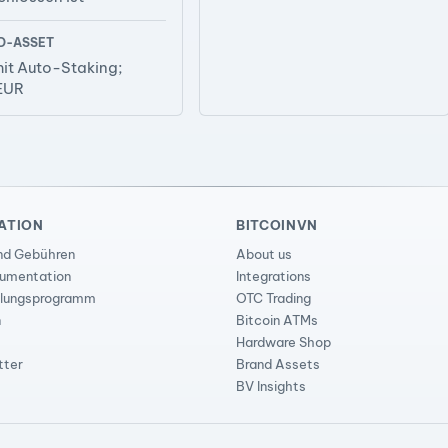
D-ASSET
it Auto-Staking;
EUR
ATION
BITCOINVN
nd Gebühren
About us
cumentation
Integrations
lungsprogramm
OTC Trading
n
Bitcoin ATMs
Hardware Shop
tter
Brand Assets
BV Insights