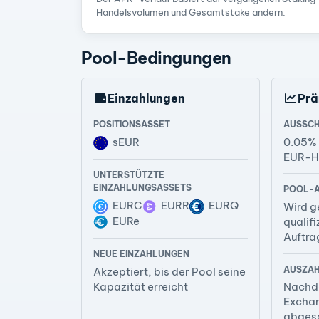
Handelsvolumen und Gesamtstake ändern.
Pool-Bedingungen
Einzahlungen
Prä
POSITIONSASSET
AUSSC
sEUR
0.05%
EUR-H
UNTERSTÜTZTE
EINZAHLUNGSASSETS
POOL-A
EURC
EURR
EURQ
Wird g
EURe
qualif
Auftrag
NEUE EINZAHLUNGEN
AUSZAH
Akzeptiert, bis der Pool seine
Kapazität erreicht
Nachde
Excha
abgesc