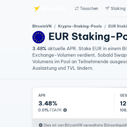
Tauschen
Staking
Zum Hauptinhalt springen
BitcoinVN
Krypto-Staking-Pools
EUR Stak
EUR
Staking-P
3.48%
aktuelle APR. Stake EUR in einem B
Exchange-Volumen verdient. Sobald Swap
Volumens im Pool an Teilnehmende ausgesch
Auslastung und TVL ändern.
APR
GE
3.48%
12
0.01%
FDAPR
108
Dies ist von BitcoinVN verwaltete Börsenliquidi