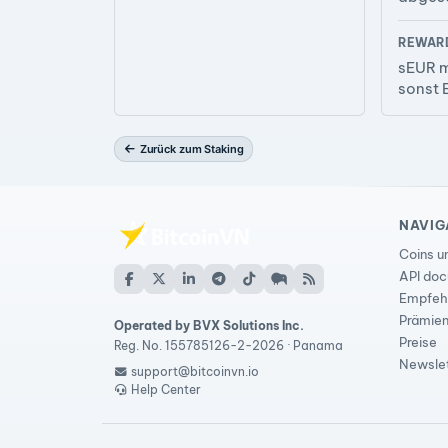
REWAR
sEUR m
sonst 
Zurück zum Staking
NAVIG
Coins u
API do
Empfeh
Prämie
Operated by BVX Solutions Inc.
Preise
Reg. No. 155785126-2-2026 · Panama
Newsle
support@bitcoinvn.io
Help Center