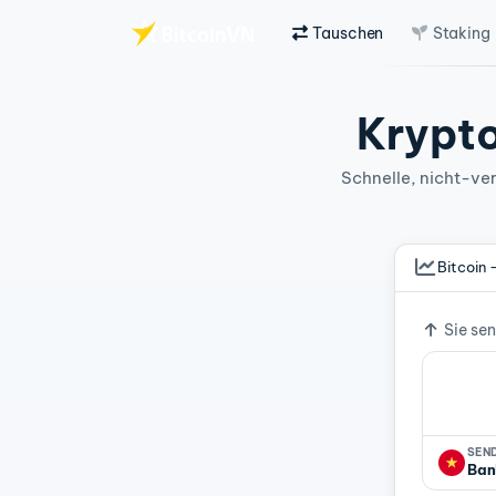
Tauschen
Staking
Zum Hauptinhalt springen
Krypto
Schnelle, nicht-ver
Bitcoin 
Wechse
Sie se
SEN
Ban