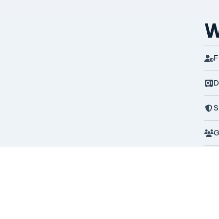
W
F
D
S
G