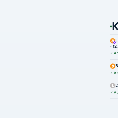
K
L
~ 12
✓
Ab
B
✓
Ab
L
✓
Ab