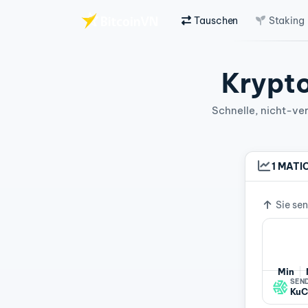
Tauschen
Staking
Zum Hauptinhalt springen
Krypto
Schnelle, nicht-ver
1 MATI
Wechse
Sie se
Min
SEN
KuC