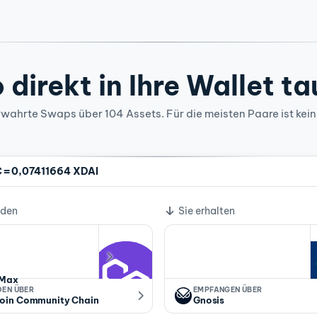
 direkt in Ihre Wallet t
wahrte Swaps über 104 Assets. Für die meisten Paare ist kein
=
C
0,07411664 XDAI
lkurs
nden
Sie erhalten
Max
DEN ÜBER
EMPFANGEN ÜBER
oin Community Chain
Gnosis