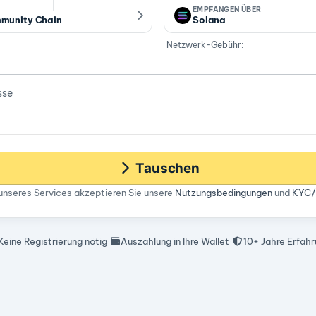
EMPFANGEN ÜBER
munity Chain
Solana
Netzwerk-Gebühr:
sse
Tauschen
unseres Services akzeptieren Sie unsere
Nutzungsbedingungen
und
KYC/
Keine Registrierung nötig
·
Auszahlung in Ihre Wallet
·
10+ Jahre Erfah