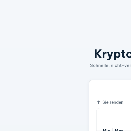
Krypto
Schnelle, nicht-ver
=
1 MATIC
0,00
Wechselkurs
Sie senden
Min
Max