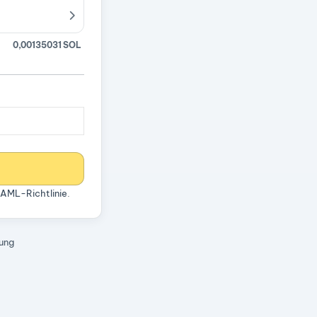
0,00135031 SOL
AML-Richtlinie
.
rung