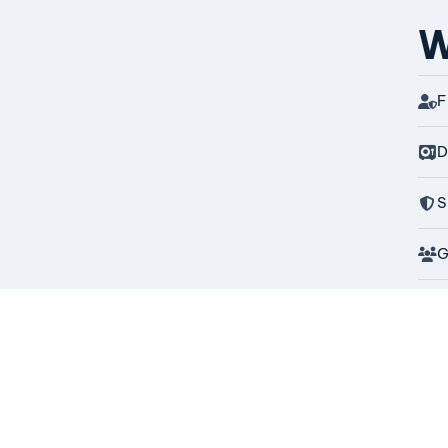
W
F
D
S
G