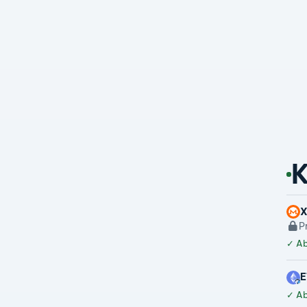
K
P
✓
Ab
E
✓
Ab