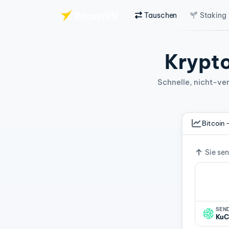
Tauschen
Staking
Zum Hauptinhalt springen
Krypto
Schnelle, nicht-ver
Bitcoin 
Wechse
Sie se
SEN
KuC