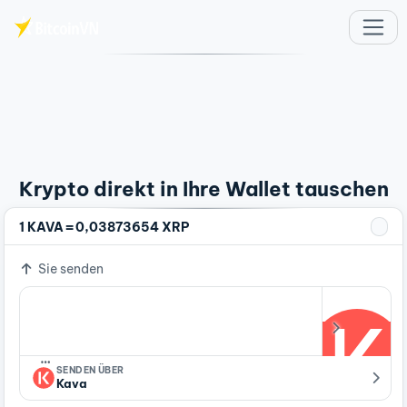
Zum Hauptinhalt springen
Krypto direkt in Ihre Wallet tauschen
=
1 KAVA
0,03873654 XRP
Sie senden
…
SENDEN ÜBER
Kava