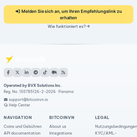
Melden Sie sich an, um Ihren Empfehlungslink zu
erhalten
Wie funktioniert es?
Operated by BVX Solutions Inc.
Reg. No. 155785126-2-2026 · Panama
support@bitcoinvn.io
Help Center
NAVIGATION
BITCOINVN
LEGAL
Coins und Gebühren
About us
Nutzungsbedingunge
API documentation
Integrations
KYC/AML-