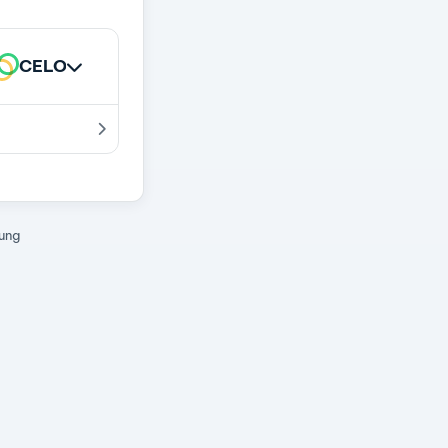
CELO
rung