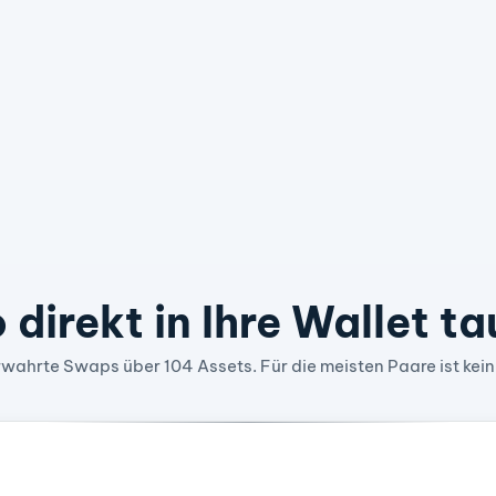
 direkt in Ihre Wallet t
wahrte Swaps über 104 Assets. Für die meisten Paare ist kein
 To Peer Electronic Cash System