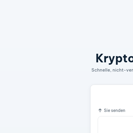
Krypto
Schnelle, nicht-ver
1 KAVA
0,
Wechselkurs
Sie senden