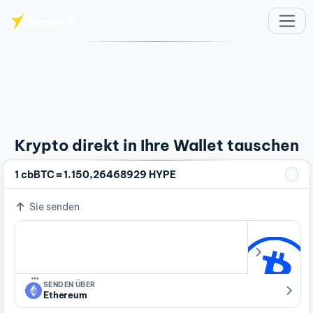
Zum Hauptinhalt springen
Krypto direkt in Ihre Wallet tauschen
=
1 cbBTC
1.150,26468929 HYPE
Sie senden
…
SENDEN ÜBER
Ethereum