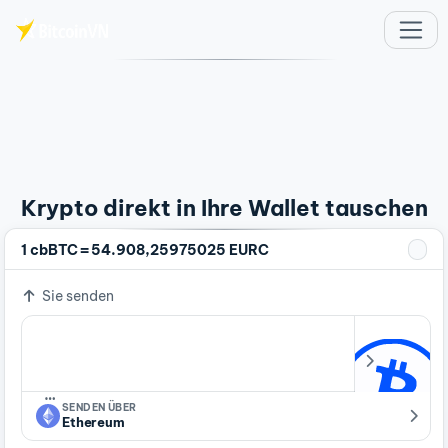
Zum Hauptinhalt springen
Krypto direkt in Ihre Wallet tauschen
=
1 cbBTC
54.908,25975025 EURC
Sie senden
…
SENDEN ÜBER
Ethereum